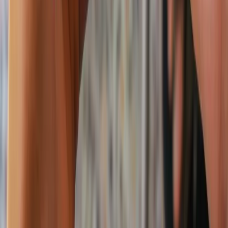
Download on the
App Store