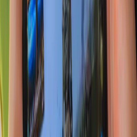
turnamen e-sports yang aktif, game ini terus
memberikan pengalaman bermain yang fresh.
4. Apex Legends
Foto: EA
Apex Legends adalah game online gratis battle royale
dengan gameplay cepat dan karakter yang unik. Setiap