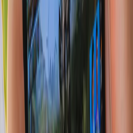
karakter memiliki kemampuan khusus yang membuat
permainan semakin dinamis dan strategis. Kamu bisa
bermain dalam tim yang terdiri dari tiga orang dan
bekerja sama untuk menjadi yang terakhir bertahan.
Apex Legends tersedia secara gratis di berbagai
platform, termasuk PC, konsol, dan mobile. Game ini
juga memiliki grafis berkualitas tinggi yang memanjakan
mata.
5. Among Us
Siapa sangka game dengan konsep sederhana seperti
Among Us bisa menjadi fenomena global? Game ini
mengajak kamu dan teman-teman untuk bekerja sama
menyelesaikan tugas di dalam pesawat ruang angkasa.
Namun, hati-hati! Ada impostor di antara kalian yang
berusaha menggagalkan misi. Among Us seru kamu
mainkan bersama teman-teman, baik untuk bersenang-
senang maupun mengasah kemampuan deduksi. Game
ini gratis untuk dimainkan di mobile, sedangkan versi PC
tersedia dengan harga terjangkau.