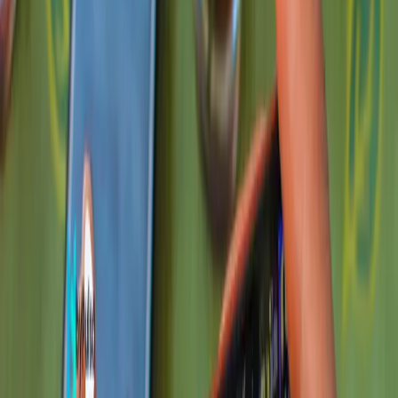
Hobi gaming tapi takut kantong bolong? Jangan
khawatir! Saat ini ada banyak game online gratis yang
bisa kamu nikmati tanpa harus mengeluarkan uang
sepeser pun. Game-game ini nggak cuma seru, tapi juga
memiliki kualitas grafis dan gameplay yang bisa bersaing
dengan game berbayar.
Era digital seperti sekarang ini telah memberikan akses
luas bagi gamer untuk menikmati berbagai jenis
permainan. Dengan hanya bermodalkan perangkat yang
kompatibel dan koneksi internet, kamu bisa terhubung
dengan jutaan pemain lain di seluruh dunia. Dari genre
petualangan, strategi, hingga battle royale, ada banyak
pilihan yang bisa disesuaikan dengan selera kamu.
5 Game Online Gratis