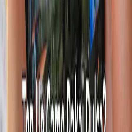
Game online gratis memberikan hiburan berkualitas
tanpa harus menguras kantong. Dengan berbagai genre
dan gameplay menarik, lima game di atas dijamin bisa
menemani waktu luangmu. Jadi, tunggu apa lagi?
Download sekarang dan mulai petualangan serumu!
#
1000 game gratis
#
battle royale
#
Free games
#
Game
offline gratis
#
Game online PC gratis
#
Poki Games
Artikel Terkait
Games
Cara Top Up Voucher Game Pakai Pulsa dengan
Cepat dan Praktis
Buat kamu yang suka main game, top up diamond atau
beli item premium pasti jadi kebutuhan rutin. Nah,
sekarang banyak cara yang lebih simpel untuk
melakukan top up voucher game, terutama buat
pengguna yang punya pulsa nganggur dan tidak