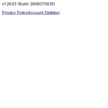
v
1.26.53
(Build:
2608070635
)
Privacy Policy
Account Deletion