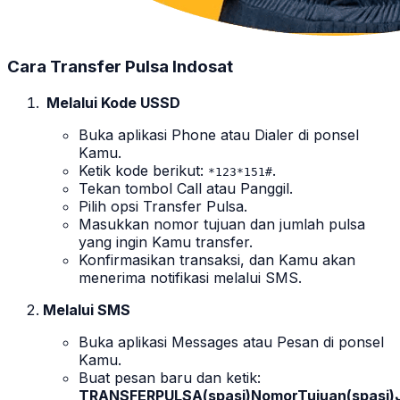
Cara Transfer Pulsa Indosat
Melalui Kode USSD
Buka aplikasi
Phone
atau
Dialer
di ponsel
Kamu.
Ketik kode berikut:
.
*123*151#
Tekan tombol
Call
atau
Panggil
.
Pilih opsi
Transfer Pulsa
.
Masukkan nomor tujuan dan jumlah pulsa
yang ingin Kamu transfer.
Konfirmasikan transaksi, dan Kamu akan
menerima notifikasi melalui SMS.
Melalui SMS
Buka aplikasi
Messages
atau
Pesan
di ponsel
Kamu.
Buat pesan baru dan ketik:
TRANSFERPULSA(spasi)NomorTujuan(spasi)