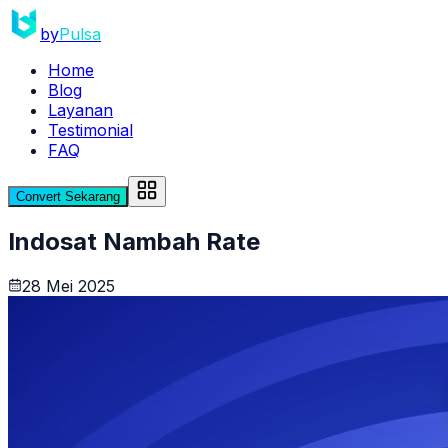
by
Pulsa
Home
Blog
Layanan
Testimonial
FAQ
Convert Sekarang
Indosat Nambah Rate
28 Mei 2025