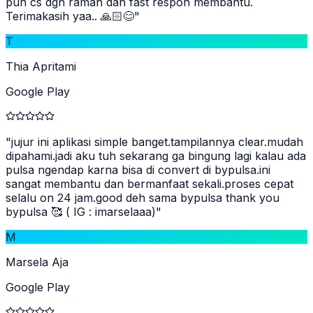
pun cs dgn ramah dan fast respon membantu.
Terimakasih yaa.. 🙏🏻😊
"
T
Thia Apritami
Google Play
"
jujur ini aplikasi simple banget.tampilannya clear.mudah
dipahami.jadi aku tuh sekarang ga bingung lagi kalau ada
pulsa ngendap karna bisa di convert di bypulsa.ini
sangat membantu dan bermanfaat sekali.proses cepat
selalu on 24 jam.good deh sama bypulsa thank you
bypulsa 🥰 ( IG : imarselaaa)
"
M
Marsela Aja
Google Play