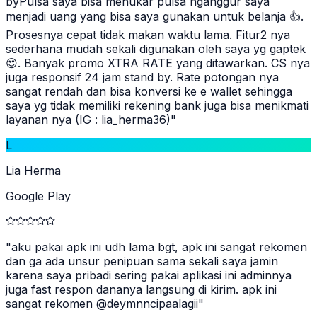
byPulsa saya bisa menukar pulsa nganggur saya
menjadi uang yang bisa saya gunakan untuk belanja 👍.
Prosesnya cepat tidak makan waktu lama. Fitur2 nya
sederhana mudah sekali digunakan oleh saya yg gaptek
😍. Banyak promo XTRA RATE yang ditawarkan. CS nya
juga responsif 24 jam stand by. Rate potongan nya
sangat rendah dan bisa konversi ke e wallet sehingga
saya yg tidak memiliki rekening bank juga bisa menikmati
layanan nya (IG : lia_herma36)
"
L
Lia Herma
Google Play
"
aku pakai apk ini udh lama bgt, apk ini sangat rekomen
dan ga ada unsur penipuan sama sekali saya jamin
karena saya pribadi sering pakai aplikasi ini adminnya
juga fast respon dananya langsung di kirim. apk ini
sangat rekomen @deymnncipaalagii
"