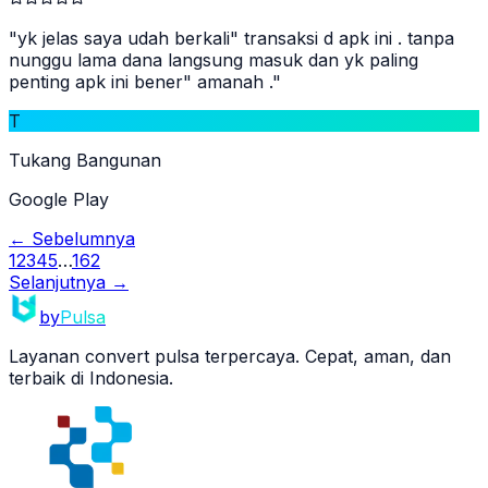
"
yk jelas saya udah berkali" transaksi d apk ini . tanpa
nunggu lama dana langsung masuk dan yk paling
penting apk ini bener" amanah .
"
T
Tukang Bangunan
Google Play
← Sebelumnya
1
2
3
4
5
…
162
Selanjutnya →
by
Pulsa
Layanan convert pulsa terpercaya. Cepat, aman, dan
terbaik di Indonesia.