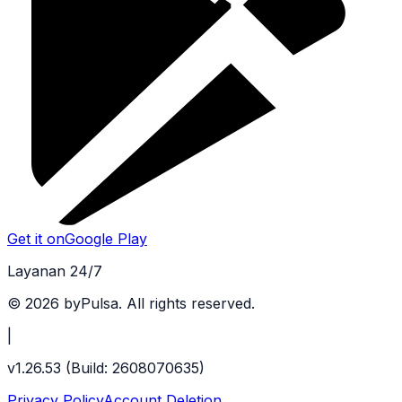
Get it on
Google Play
Layanan 24/7
©
2026
byPulsa. All rights reserved.
|
v
1.26.53
(Build:
2608070635
)
Privacy Policy
Account Deletion