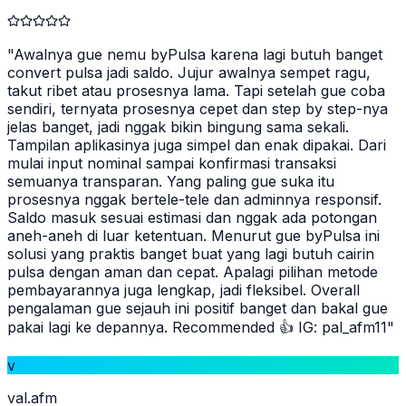
"
Awalnya gue nemu byPulsa karena lagi butuh banget
convert pulsa jadi saldo. Jujur awalnya sempet ragu,
takut ribet atau prosesnya lama. Tapi setelah gue coba
sendiri, ternyata prosesnya cepet dan step by step-nya
jelas banget, jadi nggak bikin bingung sama sekali.
Tampilan aplikasinya juga simpel dan enak dipakai. Dari
mulai input nominal sampai konfirmasi transaksi
semuanya transparan. Yang paling gue suka itu
prosesnya nggak bertele-tele dan adminnya responsif.
Saldo masuk sesuai estimasi dan nggak ada potongan
aneh-aneh di luar ketentuan. Menurut gue byPulsa ini
solusi yang praktis banget buat yang lagi butuh cairin
pulsa dengan aman dan cepat. Apalagi pilihan metode
pembayarannya juga lengkap, jadi fleksibel. Overall
pengalaman gue sejauh ini positif banget dan bakal gue
pakai lagi ke depannya. Recommended 👍 IG: pal_afm11
"
v
val.afm