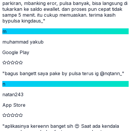
parkiran, mbanking eror, pulsa banyak, bisa langsung di
tukarkan ke saldo ewallet. dan proses pun cepat tidak
sampe 5 menit. itu cukup memuaskan. terima kasih
bypulsa kingdaus_
"
m
muhammad yakub
Google Play
"
bagus bangett saya pake by pulsa terus ig @nqtann_
"
n
natan243
App Store
"
aplikasinya kereenn banget sih 😍 Saat ada kendala